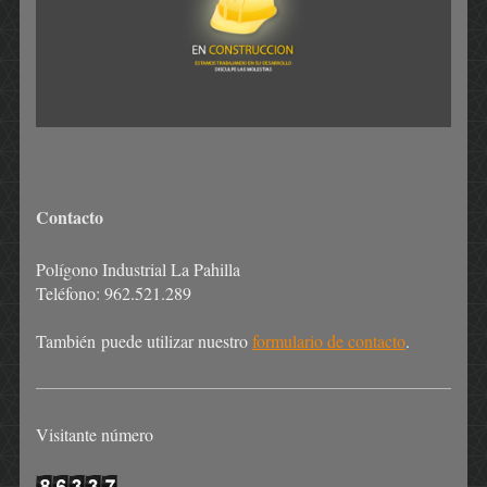
Contacto
Polígono Industrial La Pahilla
Teléfono: 962.521.289
También puede utilizar nuestro
formulario de contacto
.
Visitante número